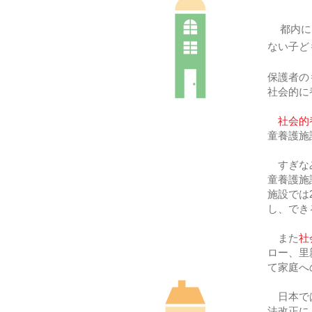
都内に
ない子ど
保護者の
社会的に
社会的
童養護施
すぎなみ
童養護施
施設では
し、でき
また
社
ロー、里
て家庭へ
日本では
法改正に