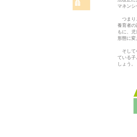
マネンシ
つまり
養育者の
もに、
児
形態に
変
そして今
ている
子
しょう。
© 2023 著作権表示の例 -
Wix.com
で作成されたホームページです。