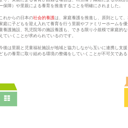
ー保障）や
里親による養育を推進することを明確にされました。
これからの日本の
社会的養護
は、家庭養護を推進し、原則として、
家庭に子どもを迎え入れて養育を行う
里親やファミリーホームを優
童養護施設、
乳児院等の施設養護も、
できる限り小規模で家庭的な
えていくことが求められているのです。
後は里親と児童福祉施設が地域と協力しながら互いに連携し
支援
どもの養育に
取り組める環境の
整備をしていくことが
不可欠である