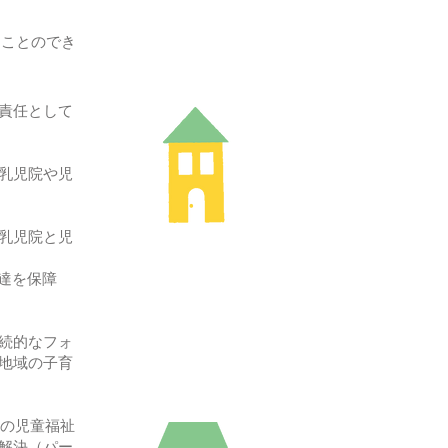
すことのでき
責任として
乳児院や児
乳児院と児
発達を保障
続的なフォ
地域の子育
6年の児童福祉
解決（パー