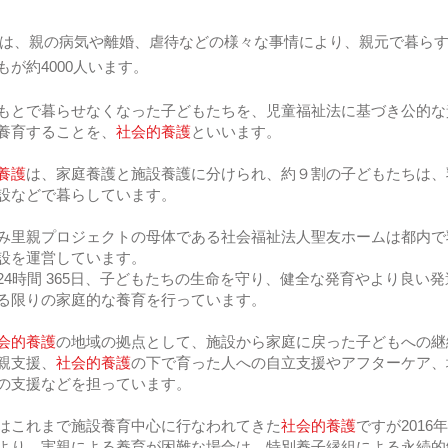
は、親の病気や離婚、虐待などの様々な事情により、親元で暮ら
もが約4000人います。
もとで暮らせなくなった⼦どもたちを、児童福祉法に基づき公的な
養育することを、
社会的養護
といいます。
養護
は、家庭養護と施設養護に分けられ、約９割の子どもたちは、
設などで暮らしています。
里親プロジェクトの母体である社会福祉法人聖友ホームは都内で
設を運営しています。
24時間 365日、子どもたちの生命を守り、健全な発育やより良い
る限りの家庭的な養育を行っています。
会的養護
の地域の拠点として、施設から家庭に戻った子どもへの継
親支援、
社会的養護
の下で育った人への自立支援やアフターケア、
の支援などを担っています。
これまで施設養育中心に行なわれてきた
社会的養護
ですが
201
より、実親による養育が困難な場合は、
特別養子縁組による永続的