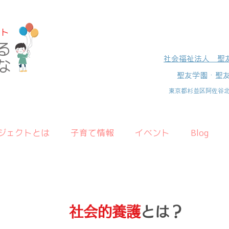
クト
る
社会福祉法人 聖
な
聖友学園・聖
​東京都杉並区阿佐谷北3
ジェクトとは
子育て情報
イベント
Blog
社会的養護
とは？