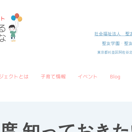
クト
る
社会福祉法人 聖
な
聖友学園・聖
​東京都杉並区阿佐谷北3
ジェクトとは
子育て情報
イベント
Blog
度 知っておきた