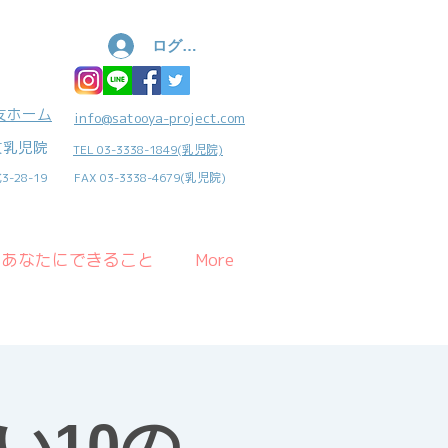
ログイン
友ホーム
info@satooya-project.com
友乳児院
TEL 03-3338-1849(乳児院)
-28-19
FAX 03-3338-4679(乳児院)
あなたにできること
More
い10の