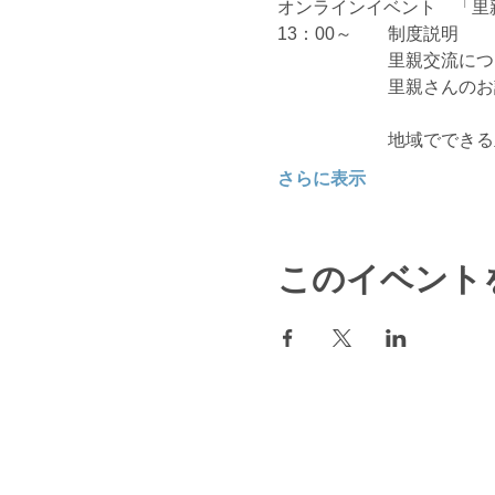
オンラインイベント　「里
13：00～　　制度説明　
　　　　　 　里親交流に
　　　　　　 里親さんの
　　　　　     地域で
さらに表示
このイベント
© 2023 著作権表示の例 -
Wix.com
で作成されたホームページです。